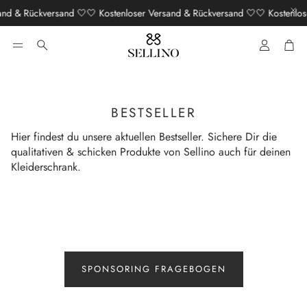
and & Rückversand 🤍
🤍 Kostenloser Versand & Rückversand 🤍
🤍 Kostenlos
Konto
War
Suche
BESTSELLER
Hier findest du unsere aktuellen Bestseller. Sichere Dir die
qualitativen & schicken Produkte von Sellino auch für deinen
Kleiderschrank.
SPONSORING FRAGEBOGEN