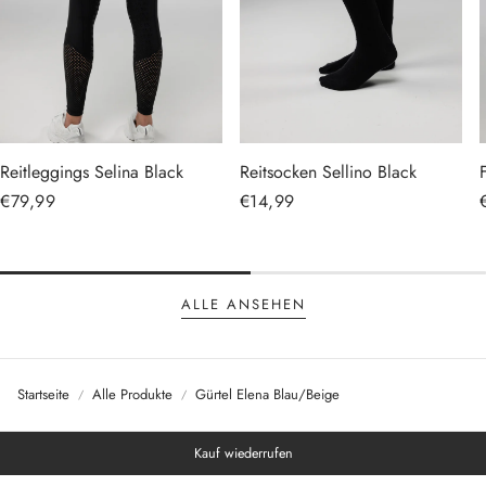
Reitleggings Selina Black
Reitsocken Sellino Black
Normaler
€79,99
Normaler
€14,99
Preis
Preis
ALLE ANSEHEN
Startseite
Alle Produkte
Gürtel Elena Blau/Beige
Kauf wiederrufen