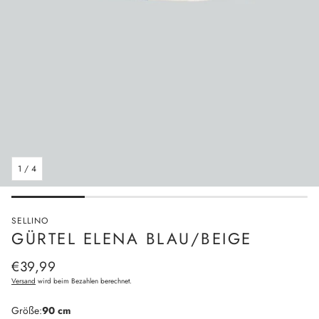
1
/
4
SELLINO
GÜRTEL ELENA BLAU/BEIGE
Normaler
€39,99
Preis
Versand
wird beim Bezahlen berechnet.
Größe:
90 cm