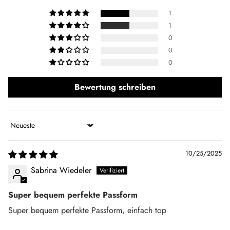
✔ Halfzip-Reißverschluss
1
✔ Atmungsaktiv und schnelltrocknend
1
Unser Model trägt Größe S.
0
0
0
Bewertung schreiben
Sort by
10/25/2025
Sabrina Wiedeler
Super bequem perfekte Passform
Super bequem perfekte Passform, einfach top