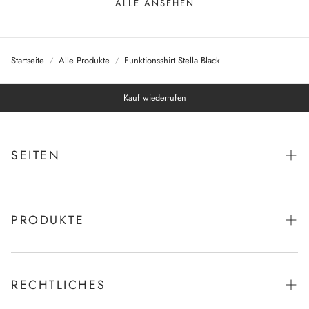
ALLE ANSEHEN
Startseite
Alle Produkte
Funktionsshirt Stella Black
Kauf wiederrufen
SEITEN
Startseite
Bestseller
PRODUKTE
Reiter
Bestseller
Pferd
Reiter
RECHTLICHES
Zubehör
Pferd