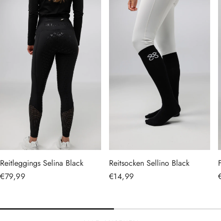
Reitleggings Selina Black
Reitsocken Sellino Black
Normaler
€79,99
Normaler
€14,99
Preis
Preis